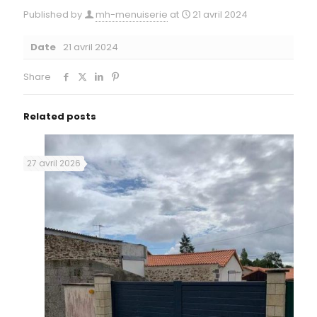
Published by
mh-menuiserie
at
21 avril 2024
Date
21 avril 2024
Share
Related posts
27 avril 2026