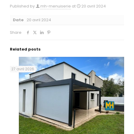
Published by
mh-menuiserie
at
20 avril 2024
Date
20 avril 2024
Share
Related posts
27 avril 2026