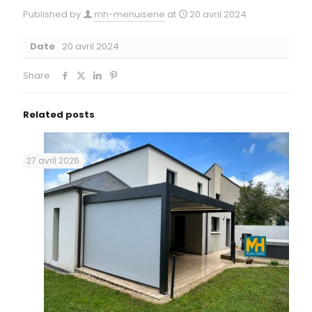
Published by
mh-menuiserie
at
20 avril 2024
Date
20 avril 2024
Share
Related posts
27 avril 2026