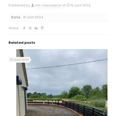
Published by
mh-menuiserie
at
15 avril 2024
Date
15 avril 2024
Share
Related posts
15 avril 2024