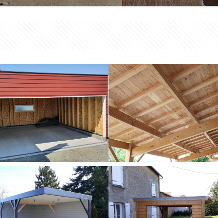
Préau
Préau